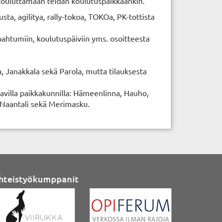
 kouluttamaan teidän koulutuspaikkaankin.
ta, agilitya, rally-tokoa, TOKOa, PK-tottista
n tapahtumiin, koulutuspäiviin yms. osoitteesta
 Janakkala sekä Parola, mutta tilauksesta
avilla paikkakunnilla: Hämeenlinna, Hauho,
, Naantali sekä Merimasku.
hteistyökumppanit