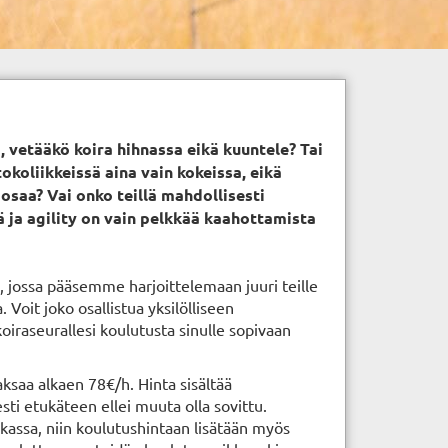
, vetääkö koira hihnassa eikä kuuntele? Tai
tokoliikkeissä aina vain kokeissa, eikä
 osaa? Vai onko teillä mahdollisesti
sä ja agility on vain pelkkää kaahottamista
s, jossa pääsemme harjoittelemaan juuri teille
. Voit joko osallistua yksilölliseen
 koiraseurallesi koulutusta sinulle sopivaan
aksaa alkaen 78€/h. Hinta sisältää
ti etukäteen ellei muuta olla sovittu.
kassa, niin koulutushintaan lisätään myös