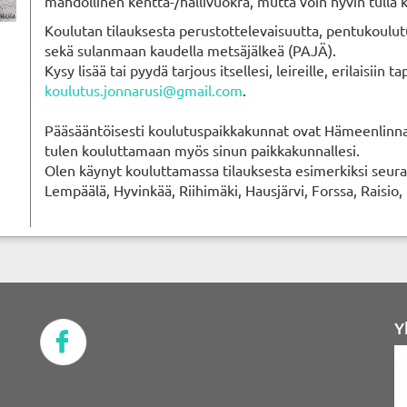
mahdollinen kenttä-/hallivuokra, mutta voin hyvin tulla
Koulutan tilauksesta perustottelevaisuutta, pentukoulutus
sekä sulanmaan kaudella metsäjälkeä (PAJÄ).
Kysy lisää tai pyydä tarjous itsellesi, leireille, erilaisii
koulutus.jonnarusi@gmail.com
.
Pääsääntöisesti koulutuspaikkakunnat ovat Hämeenlinna,
tulen kouluttamaan myös sinun paikkakunnallesi.
Olen käynyt kouluttamassa tilauksesta esimerkiksi seura
Lempäälä, Hyvinkää, Riihimäki, Hausjärvi, Forssa, Raisio
Y