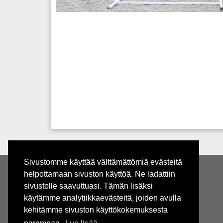
Sivustomme käyttää välttämättömiä evästeitä
helpottamaan sivuston käyttöä. Ne ladattiin
Tmi Jonna Rusi
sivustolle saavuttuasi. Tämän lisäksi
Y-Tunnus: 2934783-3
käytämme analytiikkaevästeitä, joiden avulla
koulutus.jonnarusi@gmail.com
kehitämme sivuston käyttökokemuksesta