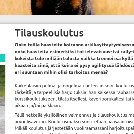
Tilauskoulutus
Onko teillä haasteita koiranne arkikäyttäytymisessä
onko haasteita esimerkiksi tottelevaisuus- tai rally-
kokeista tule millään tulosta vaikka treeneissä kyllä
haasteita siinä, että koira ei pysy agilityssä lähdös
eri suuntaan mihin olisi tarkoitus mennä?
Kaikenlaisiin pulma- ja ongelmatilanteisiin sopii koulutu
tärkeitä ja tarpeellisia harjoituksia ihan kaikessa rauhassa
kurssikoulutukseen, tilata itsellesi, kaveriporukallesi tai
aikaan ja/tai paikkaan.
Tällä hetkellä yksilöllinen valmennus ja tilauskoulutus m
arvonlisäveron. Koulutusmaksu suoritetaan pääsääntöises
Mikäli koulutus järjestetään vuokraamassani harjoituspai