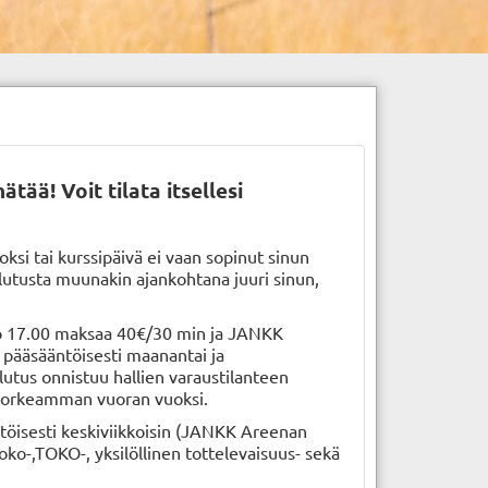
ätää! Voit tilata itsellesi
oksi tai kurssipäivä ei vaan sopinut sinun
oulutusta muunakin ajankohtana juuri sinun,
klo 17.00 maksaa 40€/30 min ja JANKK
 pääsääntöisesti maanantai ja
ulutus onnistuu hallien varaustilanteen
 korkeamman vuoran vuoksi.
ntöisesti keskiviikkoisin (JANKK Areenan
y-toko-,TOKO-, yksilöllinen tottelevaisuus- sekä