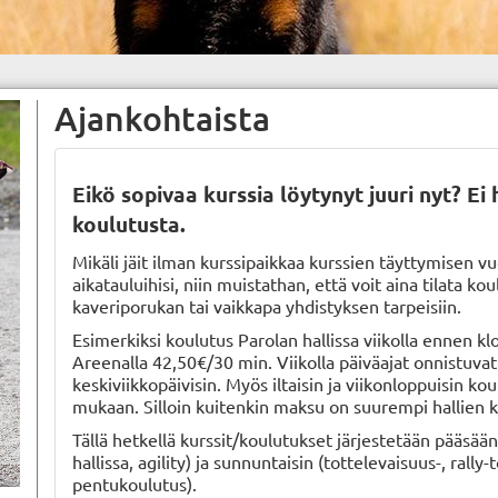
Ajankohtaista
Eikö sopivaa kurssia löytynyt juuri nyt? Ei h
koulutusta.
Mikäli jäit ilman kurssipaikkaa kurssien täyttymisen vu
aikatauluihisi, niin muistathan, että voit aina tilata k
kaveriporukan tai vaikkapa yhdistyksen tarpeisiin.
Esimerkiksi koulutus Parolan hallissa viikolla ennen 
Areenalla 42,50€/30 min. Viikolla päiväajat onnistuvat
keskiviikkopäivisin. Myös iltaisin ja viikonloppuisin ko
mukaan. Silloin kuitenkin maksu on suurempi hallien
Tällä hetkellä kurssit/koulutukset järjestetään pääsää
hallissa, agility) ja sunnuntaisin (tottelevaisuus-, rall
pentukoulutus).