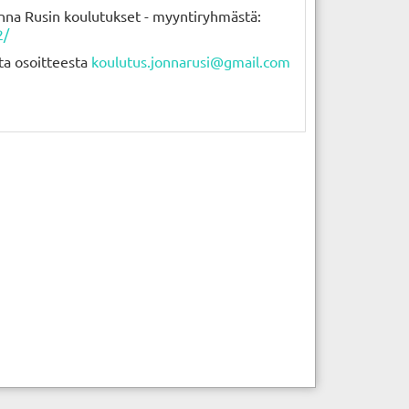
onna Rusin koulutukset - myyntiryhmästä:
2/
sta osoitteesta
koulutus.jonnarusi@gmail.com